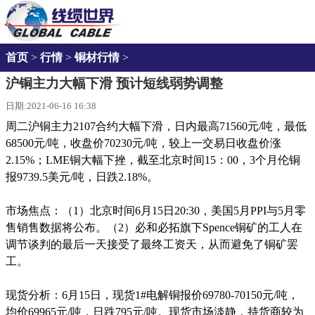
首页
>
行情
>
铜材行情
>
沪铜主力大幅下滑 预计短线弱势调整
日期:
2021-06-16 16:38
周二沪铜主力2107合约大幅下滑，日内最高71560元/吨，最低
68500元/吨，收盘价70230元/吨，较上一交易日收盘价涨
2.15%；LME铜大幅下挫，截至北京时间15：00，3个月伦铜
报9739.5美元/吨，日跌2.18%。
市场焦点：（1）北京时间6月15日20:30，美国5月PPI与5月零
售销售数据将公布。（2）必和必拓旗下Spence铜矿的工人在
调节谈判的最后一天接受了最终工资天，从而避免了铜矿罢
工。
现货分析：6月15日，现货1#电解铜报价69780-70150元/吨，
均价69965元/吨，日跌795元/吨。现货市场淡静，持货商较为