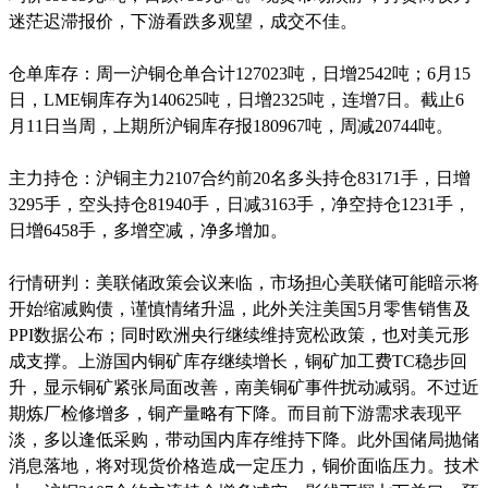
迷茫迟滞报价，下游看跌多观望，成交不佳。
仓单库存：周一沪铜仓单合计127023吨，日增2542吨；6月15
日，LME铜库存为140625吨，日增2325吨，连增7日。截止6
月11日当周，上期所沪铜库存报180967吨，周减20744吨。
主力持仓：沪铜主力2107合约前20名多头持仓83171手，日增
3295手，空头持仓81940手，日减3163手，净空持仓1231手，
日增6458手，多增空减，净多增加。
行情研判：美联储政策会议来临，市场担心美联储可能暗示将
开始缩减购债，谨慎情绪升温，此外关注美国5月零售销售及
PPI数据公布；同时欧洲央行继续维持宽松政策，也对美元形
成支撑。上游国内铜矿库存继续增长，铜矿加工费TC稳步回
升，显示铜矿紧张局面改善，南美铜矿事件扰动减弱。不过近
期炼厂检修增多，铜产量略有下降。而目前下游需求表现平
淡，多以逢低采购，带动国内库存维持下降。此外国储局抛储
消息落地，将对现货价格造成一定压力，铜价面临压力。技术